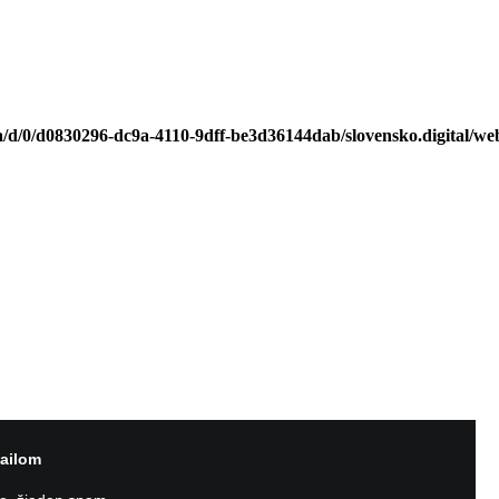
a/d/0/d0830296-dc9a-4110-9dff-be3d36144dab/slovensko.digital/we
kontakt@slovensko.digital
+421 948 338 080