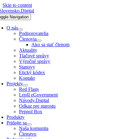
Skip to content
oggle Navigation
O nás
Podporovatelia
Členovia
Ako sa stať členom
Aktuality
Tlačové správy
Výročné správy
Stanovy
Etický kódex
Kontakt
Projekty
Red Flags
Lepší eGovernment
Návody.Digital
Odkaz pre starostu
Peppol Box
Produkty
Pridajte sa
Naša komunita
Členstvo