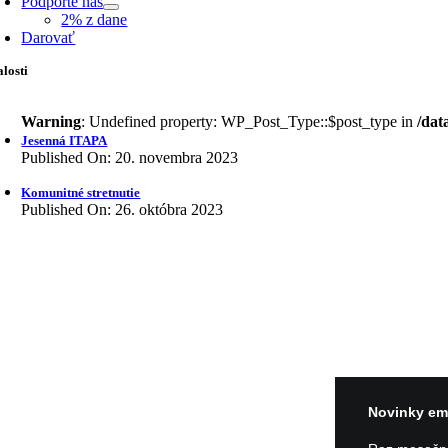
Podporte nás
2% z dane
Darovať
losti
Warning
: Undefined property: WP_Post_Type::$post_type in
/dat
Jesenná ITAPA
Published On: 20. novembra 2023
Komunitné stretnutie
Published On: 26. októbra 2023