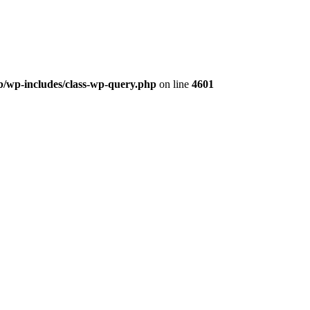
b/wp-includes/class-wp-query.php
on line
4601