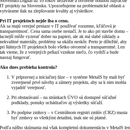
Slovensko.Digital už 10 rokov nezávisle a otvorene hodnotí najväčšie
IT projekty na Slovensku. Upozorňujeme na problematické oblasti a
vytvárame tlak na zlepšovanie kvality aj výsledkov.
Pri IT projektoch nejde iba o cenu.
Ak sa majú verejné peniaze v IT používať rozumne, kľúčová je
transparentnosť. Cena sama osebe nestačí. Je to ako pri stavbe domu –
lacnejší môže vyzerať dobre na papieri, ale ak má slabé základy a
nekvalitné materiály, problémy sa ukážu neskôr. Preto je dôležité, aby
pri štátnych IT projektoch bolo všetko otvorené a transparentné. Len
tak vieme, že z verejných peňazí vznikne niečo, čo vydrží a bude
naozaj fungovať.
Ako dnes prebieha kontrola?
V prípravnej a iniciačnej fáze – v systéme MetaIS by mali byť
zverejnené prvé návrhy a zámery projektu, aby sa k nim mohla
vyjadriť verejnosť.
Pri obstarávaní – na stránkach ÚVO sú dostupné súťažné
podklady, ponuky uchádzačov aj výsledky súťaží.
Po podpise zmluvy – v Centrálnom registri zmlúv (CRZ) musia
byť zmluvy so všetkými detailmi, inak nie sú platné.
Podľa nášho skúmania má však kompletnú dokumentáciu v MetaIS le