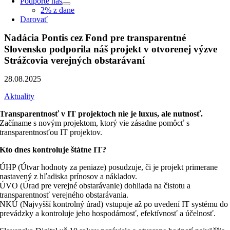
Podporte nás
2% z dane
Darovať
Nadácia Pontis cez Fond pre transparentné
Slovensko podporila náš projekt v otvorenej výzve
Strážcovia verejných obstarávaní
28.08.2025
Aktuality
Transparentnosť v IT projektoch nie je luxus, ale nutnosť.
Začíname s novým projektom, ktorý vie zásadne pomôcť s
transparentnosťou IT projektov.
Kto dnes kontroluje štátne IT?
ÚHP (Útvar hodnoty za peniaze) posudzuje, či je projekt primerane
nastavený z hľadiska prínosov a nákladov.
ÚVO (Úrad pre verejné obstarávanie) dohliada na čistotu a
transparentnosť verejného obstarávania.
NKÚ (Najvyšší kontrolný úrad) vstupuje až po uvedení IT systému do
prevádzky a kontroluje jeho hospodárnosť, efektívnosť a účelnosť.