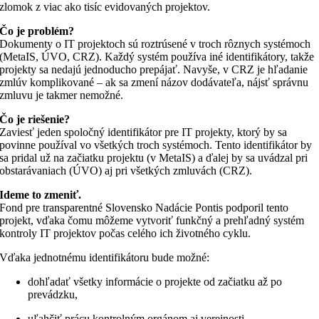
zlomok z viac ako tisíc evidovaných projektov.
Čo je problém?
Dokumenty o IT projektoch sú roztrúsené v troch rôznych systémoch
(MetaIS, ÚVO, CRZ). Každý systém používa iné identifikátory, takže
projekty sa nedajú jednoducho prepájať. Navyše, v CRZ je hľadanie
zmlúv komplikované – ak sa zmení názov dodávateľa, nájsť správnu
zmluvu je takmer nemožné.
Čo je riešenie?
Zaviesť jeden spoločný identifikátor pre IT projekty, ktorý by sa
povinne používal vo všetkých troch systémoch. Tento identifikátor by
sa pridal už na začiatku projektu (v MetaIS) a ďalej by sa uvádzal pri
obstarávaniach (ÚVO) aj pri všetkých zmluvách (CRZ).
Ideme to zmeniť.
Fond pre transparentné Slovensko Nadácie Pontis podporil tento
projekt, vďaka čomu môžeme vytvoriť funkčný a prehľadný systém
kontroly IT projektov počas celého ich životného cyklu.
Vďaka jednotnému identifikátoru bude možné:
dohľadať všetky informácie o projekte od začiatku až po
prevádzku,
uľahčiť prácu kontrolným orgánom aj verejnosti,