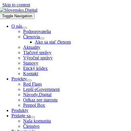
Skip to content
Toggle Navigation
O nás
Podporovatelia
Členovia
Ako sa stať členom
Aktuality
Tlačové správy
Výročné správy
Stanovy
Etický kódex
Kontakt
Projekty
Red Flags
Lepší eGovernment
Návody.Digital
Odkaz pre starostu
Peppol Box
Produkty
Pridajte sa
Naša komunita
Členstvo