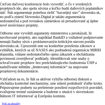
Cieľom tlačovej konferencie bolo vysvetliť, o čo v uvedených
projektoch ide, ako spolu súvisia a koľko budú daňových poplatníkov
stáť. Štát argumentuje potrebou riešiť “havarijný stav” slovensko.sk,
no podľa zistení Slovensko.Digital je takáto argumentácia
nedostatočná a pod rovnakou zámienkou sú presadzované aj úplne
nové nesúvisiace projekty.
Odborne sme vyvrátili argumenty ministerstva a preukázali, že
navrhované projekty, ako napríklad BankID a vzdialené podpisovanie
nemajú žiadny súvis s proklamovaným kritickým stavom portálu
slovensko.sk. Upozornili sme na konkrétne porušenia zákonov a
vyhlášok, ktorých sa už NASES ako podriadená organizácia MIRRI
dopustila, vrátane nedostatočného opisu zákaziek a obchádzania
povinnosti zverejňovať podklady. Identifikovali sme snahy o
schvaľovanie projektov bez predchádzajúceho hodnotenia ÚHP a
nadužívanie inštitútu „limitovanej informácie“ na utajovanie
projektovej dokumentácie.
Vzhľadom na to, že štát sa aktívne vyhýba odbornej diskusii a
obchádza kontrolné mechanizmy, sme nútení podniknúť ďalšie kroky.
Pripravujeme
podnety na prešetrenie porušení rozpočtových pravidiel,
zvažujeme trestné oznámenie a budeme o situácii v slovenskom
štátnom IT informovať aj Európsku komisiu.
Späť na aktuality