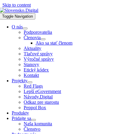
Skip to content
Toggle Navigation
O nás
Podporovatelia
Členovia
Ako sa stať členom
Aktuality
Tlačové správy
Výročné správy
Stanovy
Etický kódex
Kontakt
Projekty
Red Flags
Lepší eGovernment
Návody.Digital
Odkaz pre starostu
Peppol Box
Produkty
Pridajte sa
Naša komunita
Členstvo