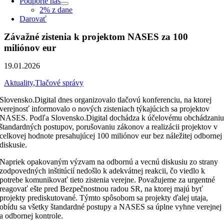
Podporte nás
2% z dane
Darovať
Závažné zistenia k projektom NASES za 100
miliónov eur
19.01.2026
Aktuality
,
Tlačové správy
Slovensko.Digital dnes organizovalo tlačovú konferenciu, na ktorej
verejnosť informovalo o
nových zisteniach týkajúcich sa projektov
NASES. Podľa Slovensko.Digital dochádza k účelovému obchádzani
štandardných postupov, porušovaniu zákonov a realizácii projektov v
celkovej hodnote presahujúcej 100 miliónov eur bez náležitej odbornej
diskusie.
Napriek opakovaným výzvam na odbornú a vecnú diskusiu zo strany
zodpovedných inštitúcií nedošlo k adekvátnej reakcii, čo viedlo k
potrebe komunikovať tieto zistenia verejne. Považujeme za urgentné
reagovať ešte pred Bezpečnostnou radou SR, na ktorej majú byť
projekty prediskutované. Týmto spôsobom sa projekty ďalej utaja,
obídu sa všetky štandardné postupy a NASES sa úplne vyhne verejnej
a odbornej kontrole.