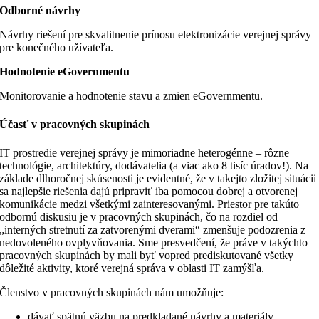
Odborné návrhy
Návrhy riešení pre skvalitnenie prínosu elektronizácie verejnej správy
pre konečného užívateľa.
Hodnotenie eGovernmentu
Monitorovanie a hodnotenie stavu a zmien eGovernmentu.
Účasť v pracovných skupinách
IT prostredie verejnej správy je mimoriadne heterogénne – rôzne
technológie, architektúry, dodávatelia (a viac ako 8 tisíc úradov!). Na
základe dlhoročnej skúsenosti je evidentné, že v takejto zložitej situácii
sa najlepšie riešenia dajú pripraviť iba pomocou dobrej a otvorenej
komunikácie medzi všetkými zainteresovanými. Priestor pre takúto
odbornú diskusiu je
v pracovných skupinách, čo na rozdiel od
„interných stretnutí za zatvorenými dverami“ zmenšuje podozrenia z
nedovoleného ovplyvňovania. Sme presvedčení, že práve v takýchto
pracovných skupinách by mali byť vopred prediskutované všetky
dôležité aktivity, ktoré verejná správa v oblasti IT zamýšľa.
Členstvo v pracovných skupinách nám umožňuje:
dávať spätnú väzbu na predkladané návrhy a materiály