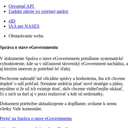
Otvorené API
Ľudské zdroje vo verejnej správe
eID
IAA pre NASES
Obstarávanie webu
Správa o stave eGovernmentu
V dokumente Správa o stave eGovernmnetu prinášame systematické
vyhodnotenie, kde sa v súčasnosti slovenský eGovernment nachádza, 
aj ktorým smerom je potrebné ísť ďalej.
Nechceme nahradiť iné oficiálne správy a hodnotenia, iba ich chceme
doplniť o náš pohľad. Nemáme ambíciu písať nové stratégie a plány,
myslíme si že už ich existuje dosť, skôr chceme viditeľnejšie ukázať,
čo z nich sa darí aj v praxi realizovať a kde sú nedostatky.
Dokument priebežne aktualizujeme a dopĺňame,
uvítame k nemu
všetky Vaše komentáre.
Prejsť na Správu o stave eGovernmentu