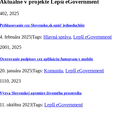
Aktuálne v projekte Lepší eGovernment
4
02, 2025
Prihlasovanie cez Slovensko.sk opäť jednoduchšie
4. februára 2025
|
Tags:
Hlavná správa
,
Lepší eGovernment
|
20
01, 2025
Overovanie podpisov cez aplikáciu Autogram v mobile
20. januára 2025
|
Tags:
Komunita
,
Lepší eGovernment
|
11
10, 2023
Výzva Slovenskej agentúre životného prostredia
11. októbra 2023
|
Tags:
Lepší eGovernment
|
kontakt@slovensko.digital