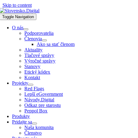
Skip to content
Toggle Navigation
O nás
Podporovatelia
Členovia
Ako sa stať členom
Aktuality
Tlačové správy
Výročné správy
Stanovy
Etický kódex
Kontakt
Projekty
Red Flags
Lepší eGovernment
Návody.Digital
Odkaz pre starostu
Peppol Box
Produkty
Pridajte sa
Naša komunita
Členstvo