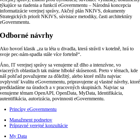
týkajúce sa riadenia a funkcií eGovernmentu – Národná koncepcia
informatizácie verejnej správy, Akčný plán NKIVS, dokumenty
Strategických priorít NKIVS, súvisiace metodiky, časti architektúry
eGovernmentu.
Odborné návrhy
Ako hovorí klasik „za ta léta u divadla, která strávil v kotelně, hrá to
svoje pec-nám-spadla stále více fortelně“.
Áno, IT verejnej správy sa venujeme už dlho a intenzívne, vo
viacerých oblastiach tak máme hlboké skúsenosti. Preto v témach, kde
náš pohľad považujeme za dôležitý, alebo ktoré môžu najviac
ovplyvniť kvalitu eGovernmentu, pripravujeme aj vlastné návrhy, ktor
predkladáme na úradoch a v pracovných skupinách. Najviac sa
venujeme témam OpenAPI, OpenData, MyData, Identifikácia,
autentifikácia, autorizácia, povinnosti eGovernmentu.
Princípy eGovernmentu
Manažment podnetov
Prípravné verejné konzultácie
My Data