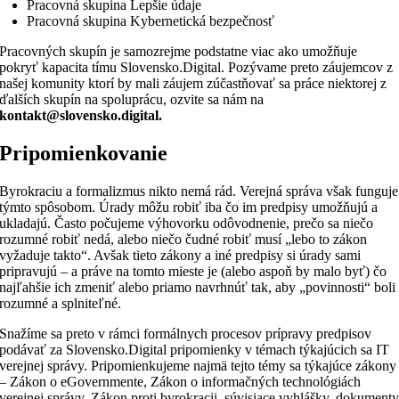
Pracovná skupina Lepšie údaje
Pracovná skupina Kybernetická bezpečnosť
Pracovných skupín je samozrejme podstatne viac ako umožňuje
pokryť kapacita tímu Slovensko.Digital. Pozývame preto záujemcov z
našej komunity ktorí by mali záujem zúčastňovať sa práce niektorej z
ďalších skupín na spoluprácu, ozvite sa nám na
kontakt@slovensko.digital.
Pripomienkovanie
Byrokraciu a formalizmus nikto nemá rád. Verejná správa však funguje
týmto spôsobom. Úrady môžu robiť iba čo im predpisy umožňujú a
ukladajú. Často počujeme výhovorku odôvodnenie, prečo sa niečo
rozumné robiť nedá, alebo niečo čudné robiť musí „lebo to zákon
vyžaduje takto“. Avšak tieto zákony a iné predpisy si úrady sami
pripravujú – a práve na tomto mieste je (alebo aspoň by malo byť) čo
najľahšie ich zmeniť alebo priamo navrhnúť tak, aby „povinnosti“ boli
rozumné a splniteľné.
Snažíme sa preto v rámci formálnych procesov prípravy predpisov
podávať za Slovensko.Digital pripomienky v témach týkajúcich sa IT
verejnej správy. Pripomienkujeme najmä tejto témy sa týkajúce zákony
– Zákon o eGovernmente, Zákon o informačných technológiách
verejnej správy, Zákon proti byrokracii, súvisiace vyhlášky, dokument