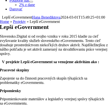
Podporte nás
2% z dane
Darovať
Lepší eGovernment
Hana Benediktova
2024-03-01T15:49:25+01:00
Home
»
Projekty
»
Lepší eGovernment
Lepší eGovernment
Slovensko.Digital si od svojho vzniku v roku 2015 kladie za cieľ
zvyšovanie kvality služieb slovenského eGovernmentu. Tento cieľ
dosahuje prostredníctvom niekoľkých druhov aktivít. Najdôležitejšou z
nášho pohľadu je set aktivít zameraný na skvalitňovaniu práce verejnej
správy.
V projekte Lepší eGovernment sa venujeme aktivitám ako :
Pracovné skupiny
Zapojenie sa do činnosti pracovných skupín týkajúcich sa
problematiky eGovernmentu.
Pripomienky
Pripomienkovanie materiálov a legislatívy verejnej správy týkajúcich
sa eGovernmentu.